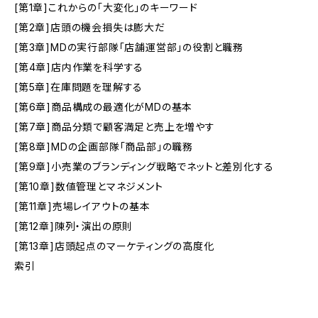
[第1章]これからの「大変化」のキーワード
[第2章]店頭の機会損失は膨大だ
[第3章]MDの実行部隊「店舗運営部」の役割と職務
[第4章]店内作業を科学する
[第5章]在庫問題を理解する
[第6章]商品構成の最適化がMDの基本
[第7章]商品分類で顧客満足と売上を増やす
[第8章]MDの企画部隊「商品部」の職務
[第9章]小売業のブランディング戦略でネットと差別化する
[第10章]数値管理とマネジメント
[第11章]売場レイアウトの基本
[第12章]陳列・演出の原則
[第13章]店頭起点のマーケティングの高度化
索引